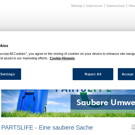
Sitemap
Impressum
Datenschutz
Hin
ramm
Werkstattausrüstung
Technik
Dienstleistung & Service
Konzepte
kies
ce
»
PARTSLIFE
Accept All Cookies”, you agree to the storing of cookies on your device to enhance site navig
nd assist in our marketing efforts.
Cookie-Hinweis
 Settings
Reject All
Accept 
PARTSLIFE - Eine saubere Sache