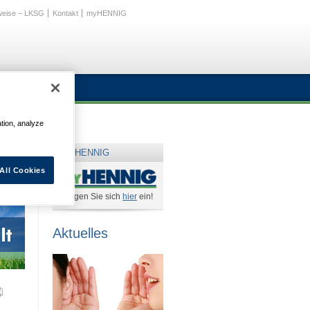
weise – LKSG
Kontakt
myHENNIG
Getriebeservice
ation, analyze
my HENNIG
All Cookies
Loggen Sie sich
hier
ein!
Aktuelles