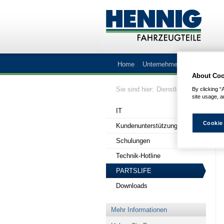
Home
Unternehmen
Lieferprog
About Coo
Sie sind hier:
Dienstleistung & Servi
By clicking “
site usage, a
IT
Cookie
Kundenunterstützung
Schulungen
Technik-Hotline
PARTSLIFE
Downloads
Mehr Informationen