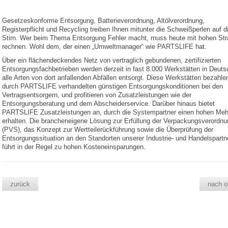
Gesetzeskonforme Entsorgung, Batterieverordnung, Altölverordnung,
Registerpflicht und Recycling treiben Ihnen mitunter die Schweißperlen auf d
Stirn. Wer beim Thema Entsorgung Fehler macht, muss heute mit hohen Str
rechnen. Wohl dem, der einen „Umweltmanager“ wie PARTSLIFE hat.
Über ein flächendeckendes Netz von vertraglich gebundenen, zertifizierten
Entsorgungsfachbetrieben werden derzeit in fast 8.000 Werkstätten in Deuts
alle Arten von dort anfallenden Abfällen entsorgt. Diese Werkstätten bezahle
durch PARTSLIFE verhandelten günstigen Entsorgungskonditionen bei den
Vertragsentsorgern, und profitieren von Zusatzleistungen wie der
Entsorgungsberatung und dem Abscheiderservice. Darüber hinaus bietet
PARTSLIFE Zusatzleistungen an, durch die Systempartner einen hohen Meh
erhalten. Die brancheneigene Lösung zur Erfüllung der Verpackungsverordnu
(PVS), das Konzept zur Wertteilerückführung sowie die Überprüfung der
Entsorgungssituation an den Standorten unserer Industrie- und Handelspartn
führt in der Regel zu hohen Kosteneinsparungen.
zurück
nach o