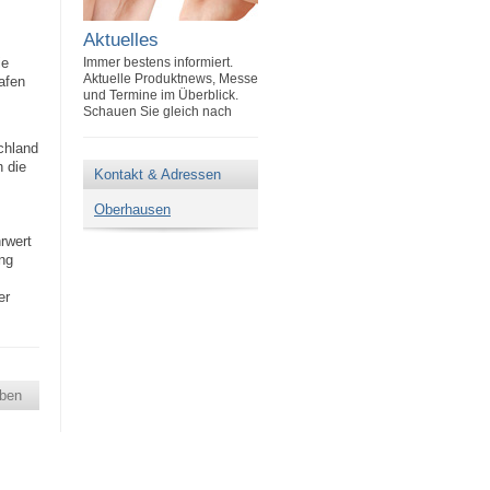
Aktuelles
ie
Immer bestens informiert.
Aktuelle Produktnews, Messe
afen
und Termine im Überblick.
Schauen Sie gleich nach
chland
n die
Kontakt & Adressen
Oberhausen
rwert
ng
er
ben