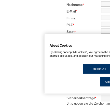
Nachname
*
E-Mail
*
Firma
PLZ
*
Stadt
*
Telefon
Nachricht
*
About Cookies
By clicking “Accept All Cookies”, you agree to the 
analyze site usage, and assist in our marketing eff
Reject All
Coo
Sicherheitsabfrage
*
Bitte geben sie die Zeichen au