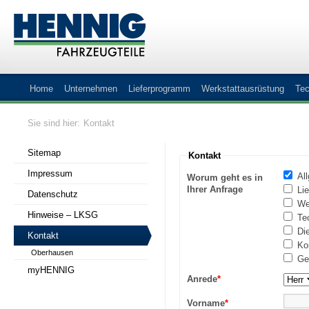
Home
Unternehmen
Lieferprogramm
Werkstattausrüstung
Tec
Sie sind hier:
Kontakt
Sitemap
Kontakt
Impressum
All
Worum geht es in
Ihrer Anfrage
Lie
Datenschutz
Wer
Hinweise – LKSG
Tec
Die
Kontakt
Ko
Oberhausen
Get
myHENNIG
Anrede
*
Vorname
*